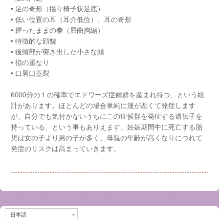
• 足の奇形（揺り椅子状足底）
• 低い位置の耳（耳介低位）、耳の奇形
• 握ったままの拳（屈曲拘縮）
• 特徴的な顔貌
• 後頭部が突き出した小さな頭
• 指の重なり
• 口唇口蓋裂
6000分の１の確率でエドワーズ症候群を産まれ持つ、という統
計があります。ほとんどの場合単純に運が悪くて発症します
が、自分でも気付かないうちにこの症候群を発症する遺伝子を
持っている、という事もありえます。妊娠期間中に死亡する胎
児は女の子より男の子が多く、母親の年齢が高くなりにつれて
発症のリスクは高まっていきます。
日本語