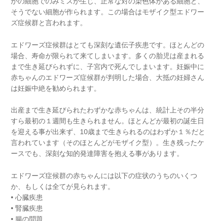
かの細胞でのみミスが生じ、正常な対の染色体がある細胞と、
そうでない細胞が作られます。この場合はモザイク型エドワー
ズ症候群と言われます。
エドワーズ症候群はとても深刻な遺伝子疾患です。ほとんどの
場合、寿命が限られて来てしまいます。多くの胎児は産まれる
まで生き延びられずに、子宮内で死んでしまいます。妊娠中に
赤ちゃんのエドワーズ症候群が判明した場合、大抵の妊婦さん
は妊娠中絶を勧められます。
出産まで生き延びられたわずかな赤ちゃんは、統計上その半分
すら最初の１週間も生きられません。ほとんどが最初の誕生日
を迎える事が出来ず、10歳まで生きられるのはわずか１％だと
言われています（そのほとんどがモザイク型）。生き残ったケ
ースでも、深刻な知的発達障害を抱える事があります。
エドワーズ症候群の赤ちゃんには以下の症状のうちのいくつ
か、もしくは全てが見られます。
• 心臓疾患
• 腎臓疾患
• 腸の問題