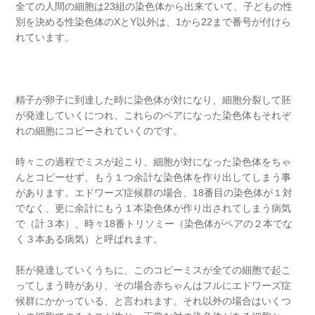
全ての人間の細胞は23組の染色体から出来ていて、子どもの性
別を決める性染色体のXとY以外は、1から22まで番号が付けら
れています。
精子が卵子に到達した時に染色体が対になり、細胞分裂して胚
が発達していくにつれ、これらのペアになった染色体もそれぞ
れの細胞にコピーされていくのです。
時々この過程でミスが起こり、細胞が対になった染色体をちゃ
んとコピーせず、もう１つ余計な染色体を作り出してしまう事
があります。エドワーズ症候群の場合、18番目の染色体が１対
でなく、更に余計にもう１本染色体が作り出されてしまう病気
で（計３本）、時々18番トリソミー（染色体がペアの２本でな
く３本ある病気）と呼ばれます。
胚が発達していくうちに、このコピーミスが全ての細胞で起こ
ってしまう時があり、その場合赤ちゃんはフルにエドワーズ症
候群にかかっている、と言われます。それ以外の場合はいくつ