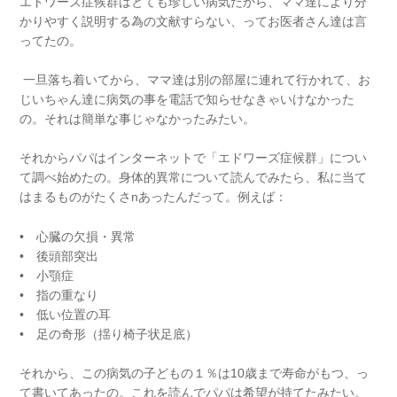
エドワーズ症候群はとても珍しい病気だから、ママ達により分
かりやすく説明する為の文献すらない、ってお医者さん達は言
ってたの。
一旦落ち着いてから、ママ達は別の部屋に連れて行かれて、お
じいちゃん達に病気の事を電話で知らせなきゃいけなかった
の。それは簡単な事じゃなかったみたい。
それからパパはインターネットで「エドワーズ症候群」につい
て調べ始めたの。身体的異常について読んでみたら、私に当て
はまるものがたくさnあったんだって。例えば：
• 心臓の欠損・異常
• 後頭部突出
• 小顎症
• 指の重なり
• 低い位置の耳
• 足の奇形（揺り椅子状足底）
それから、この病気の子どもの１％は10歳まで寿命がもつ、っ
て書いてあったの。これを読んでパパは希望が持てたみたい。