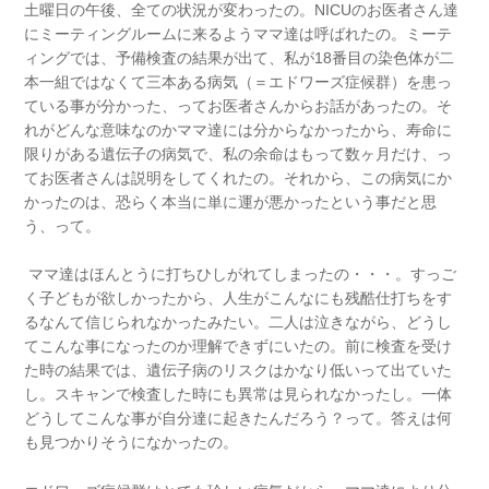
土曜日の午後、全ての状況が変わったの。NICUのお医者さん達
にミーティングルームに来るようママ達は呼ばれたの。ミーテ
ィングでは、予備検査の結果が出て、私が18番目の染色体が二
本一組ではなくて三本ある病気（＝エドワーズ症候群）を患っ
ている事が分かった、ってお医者さんからお話があったの。そ
れがどんな意味なのかママ達には分からなかったから、寿命に
限りがある遺伝子の病気で、私の余命はもって数ヶ月だけ、っ
てお医者さんは説明をしてくれたの。それから、この病気にか
かったのは、恐らく本当に単に運が悪かったという事だと思
う、って。
ママ達はほんとうに打ちひしがれてしまったの・・・。すっご
く子どもが欲しかったから、人生がこんなにも残酷仕打ちをす
るなんて信じられなかったみたい。二人は泣きながら、どうし
てこんな事になったのか理解できずにいたの。前に検査を受け
た時の結果では、遺伝子病のリスクはかなり低いって出ていた
し。スキャンで検査した時にも異常は見られなかったし。一体
どうしてこんな事が自分達に起きたんだろう？って。答えは何
も見つかりそうになかったの。