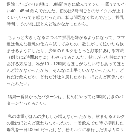
退院したばかりの頃は、3時間おきに飲んでたの。一回でだいた
い40－45ml.飲んでたんだ。初めは3時間ごとのサイクルが上手
くいくいってる感じだったの。私は問題なく飲んでたし、授乳
時間までの間にほとんど泣かなかったから。
ちょっと大きくなるにつれて授乳を嫌がるようになって、ママ
達は色んな授乳の仕方を試してみたの。欲しがって泣いたら飲
ませるようにしたり、少量のミルクをもっと頻繁にあげる方法
（例えば2時間おきに）もやってみたんだ。欲しがった時にだけ
あげる方法は、私が10～12時間もほしがらない時もあってほと
んど泣かなかったから、そんなに上手くいかなかったんだ。ど
れだけ飲んだか、どれだけ吐き戻したかも、ほとんど関係なか
ったみたい。
結局一番良かったパターンは、初めにやってた3時間おきのパ
ターンだったみたい。
私の体重がほんの少ししか増えなかったから、飲ませるミルク
の量はほとんど変わらなかったの。一番飲んでた時で搾乳した
母乳を一日400ml.だったけど、粉ミルクに移行した後はカロリ