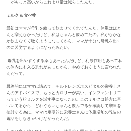
ーがもっと高いからこれより量は減らしたんだ。
ミルク
&
食べ物
最初はママが母乳を絞って飲ませてくれてたんだ。体重はほと
んど増えなかったけど、私はちゃんと飲めてたの。私がなかな
か飲まなくて吐くようになってから、ママが十分な母乳を出す
のに苦労するようになったみたい。
母乳を出やすくする薬もあったんだけど、利尿作用もあって私
の体内にも入る恐れがあったから、やめておくように言われた
んだって。
最終的にはママは諦めて、チルドレンズホスピタルの栄養士さ
んのアドバイスで、もっとカロリーが高い、インファントリ二
っていう粉ミルクを試す事になったの。このミルクは処方に基
づいてるから、どれぐらいちゃんと飲んでるか確認して増量を
検討する為に、ママは定期的に栄養士さんに体重増加の報告の
電話をしなきゃいけなかったんだ。