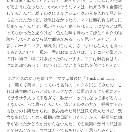
初めは良く飲んでたんだけど、結局前と同じように飲むのを嫌
がるようになったの。かわいそうなママは、出来る事を全部試
してみたんだ。粉ミルクにミルクシェイクの素を入れて見た事
もあったんだけど、効果はなかったの。ママは離乳食も試しに
始めてみたんだよ。私がちゃんと食べられるようになるとは思
ってなかったと思うけど、色んな味を味わって嫌なミルクの経
験を忘れられるなら試す価値がある、って思ったみたい。人
参、パースニップ、離乳食用ごはん、さつまいもなんかを食べ
てみたんだけど、私の一番のお気に入りは、リンゴとか梨とか
の甘い物で、特に好きだったのはバナナ。ママは離乳食はミル
クに追加であって、代わりにしないように気を付けてたんだ。
ホスピスの助けを借りて、ママは最後に「Thick and Easy」
（「濃くて簡単」）っていう名前のミルクを試してみたの。こ
れは基本的にもっと濃いミルクなの。普通のミルクが私にとっ
てサラサラ入って来過ぎて、私がパニックになって嫌がるんじ
ゃないか、って思ったみたい。濃いミルクの方が、呼吸するの
も飲むのも楽だからね。飲み始めた時私は良く飲んだけど、残
念な事に試したのが最期の数日間だけだったから、長期的に効
果があったかどうか分からないんだ。でも最期の数日間私は喜
んで飲んだから、ママはとってもありがたく思ったみたい。