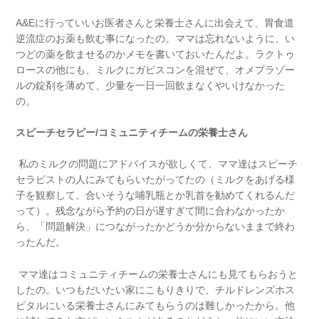
A&Eに行っていいお医者さんと栄養士さんに出会えて、胃食道
逆流症のお薬も飲む事になったの。ママは忘れないように、い
つどの薬を飲ませるのかメモを書いておいたんだよ。ラクトゥ
ロースの他にも、ミルクにガビスコンを混ぜて、オメプラゾー
ルの錠剤を薄めて、少量を一日一回飲まなくやいけなかった
の。
スピーチセラピー
/
コミュニティチームの栄養士さん
私のミルクの問題にアドバイスが欲しくて、ママ達はスピーチ
セラピストの人にみてもらいたがってたの（ミルクをあげる様
子を観察して、合いそうな哺乳瓶とか乳首を勧めてくれるんだ
って）。残念ながら予約の日が遅すぎて間に合わなかったか
ら、「問題解決」につながったかどうか分からないままで終わ
ったんだ。
ママ達はコミュニティチームの栄養士さんにも見てもらおうと
したの。いつもだいたい家にこもりきりで、チルドレンズホス
ピタルにいる栄養士さんにみてもらうのは難しかったから。他