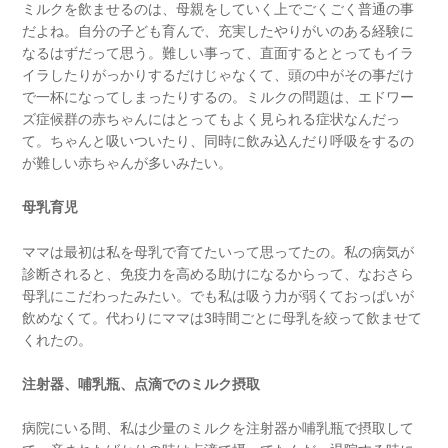
ミルクを飲ませるのは、母親をしていく上でごくごく普通の事
だよね。自分の子ども育んで、充実したやりがいのある経験に
なるはずだって思う。難しい事って、直面するととってもイラ
イラしたりがっかりするだけじゃなくて、頭の中がその事だけ
で一杯になってしまったりするの。ミルクの問題は、エドワー
ズ症候群の赤ちゃんにはとってもよく見られる症状なんだっ
て。ちゃんと吸いついたり、同時に飲み込んだり呼吸をするの
が難しい赤ちゃんが多いみたい。
母乳育児
ママは最初は私を母乳で育てたいって思ってたの。私の病気が
診断されると、免疫力を高める助けになるからって、なおさら
母乳にこだわったみたい。でも私は吸う力が弱くておっぱいが
飲めなくて。代わりにママは3時間ごとに母乳を絞って飲ませて
くれたの。
注射器、哺乳瓶、点滴でのミルク摂取
病院にいる間、私は少量のミルクを注射器か哺乳瓶で摂取して