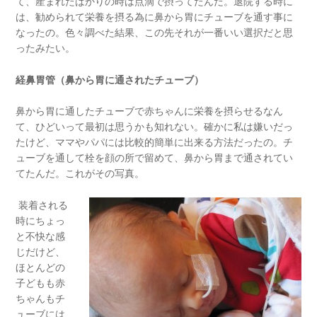
て、産まれたばかりの時は点滴で摂ってたんだ。退院する時に
は、勧められて栄養を摂る為に鼻から胃にチューブを通す事に
なったの。色々調べた結果、この先それが一番いい選択だと思
ったみたい。
経鼻胃管（鼻から胃に通されたチューブ）
鼻から胃に通したチューブで赤ちゃんに栄養を摂らせるなん
て、ひどいって最初は思うかも知れない。確かに私は嫌いだっ
たけど、ママやパパには比較的簡単に出来る方法だったの。チ
ューブを通して栓を顔の所で留めて、鼻から胃まで通されてい
てたんだ。これがその写真。
装着される
時にちょっ
と不快な感
じだけど、
ほとんどの
子どもも赤
ちゃんもチ
ューブには