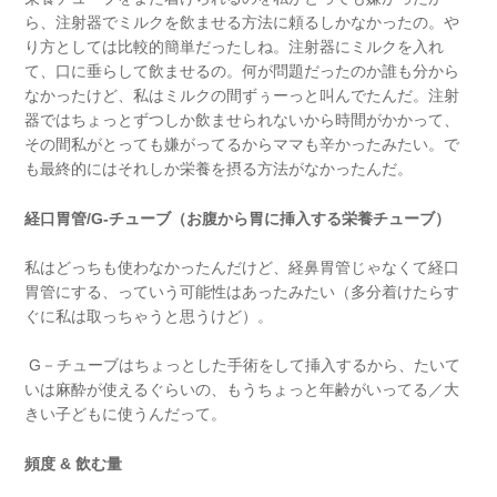
ら、注射器でミルクを飲ませる方法に頼るしかなかったの。や
り方としては比較的簡単だったしね。注射器にミルクを入れ
て、口に垂らして飲ませるの。何が問題だったのか誰も分から
なかったけど、私はミルクの間ずぅーっと叫んでたんだ。注射
器ではちょっとずつしか飲ませられないから時間がかかって、
その間私がとっても嫌がってるからママも辛かったみたい。で
も最終的にはそれしか栄養を摂る方法がなかったんだ。
経口胃管
/G-
チューブ（お腹から胃に挿入する栄養チューブ）
私はどっちも使わなかったんだけど、経鼻胃管じゃなくて経口
胃管にする、っていう可能性はあったみたい（多分着けたらす
ぐに私は取っちゃうと思うけど）。
G－チューブはちょっとした手術をして挿入するから、たいて
いは麻酔が使えるぐらいの、もうちょっと年齢がいってる／大
きい子どもに使うんだって。
頻度
&
飲む量