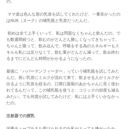
の。
ママ達は色んな形の乳首を試してくれたけど、一番良かったの
はNUK（ヌーク）の哺乳瓶と乳首だったんだ。
初めは全て上手くいって、私は問題なくちゃんと飲んだの。で
も数週間経つと、飲むのがどんどん難しくなってきちゃって。
ちゃんと吸って、飲み込んで、呼吸をする為のエネルギーもス
キルも私には足りなくて、飲む量がどんどん減って、飲み終わ
るまでにどんどん時間がかかるようになったの。
最後に「ハバーマンフィーダー」っていう哺乳瓶を試してみた
んだ。長い乳首にミルクが流れて来て、飲ませる人がミルクが
出るように乳首を絞るの。口唇口蓋裂のあかちゃんに良く使わ
れてるんだって。この哺乳瓶を使うと、コリックの頻度も減る
みたい。でも何度か試してみたけど、私には上手くいかなかっ
たの。
注射器での授乳
栄養チューブをまた着けられるのを私がとっても嫌がったか