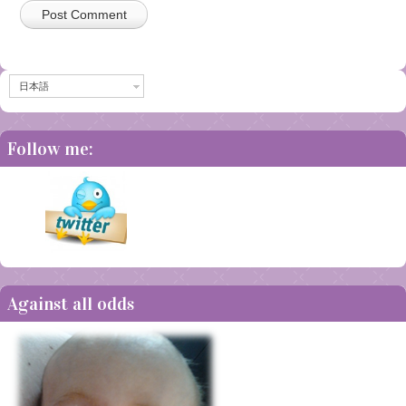
日本語
Follow me:
Against all odds