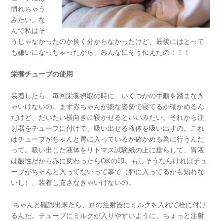
慣れちゃう
みたい。な
んで私はそ
うじゃなかったのか良く分からなかったけど、最後にはとって
も嫌いになっちゃったから、みんなにそう伝えたの！！！
栄養チューブの使用
装着したら、毎回栄養摂取の時に、いくつかの手順を踏まなき
ゃいけないの。まず赤ちゃんが楽な姿勢で寝てるか確かめるん
だけど、だいたい横向きに寝かせるといいみたい。それから注
射器をチューブに付けて、吸い出せる液体を吸い出すの。これ
はチューブがちゃんと胃に入っているか確かめる為に行うんだ
って。吸い出した液体をリトマス試験紙の上に垂らして、胃液
は酸性だから赤に変わったらOKの印。もしそうならければチュ
ーブがちゃんと入ってないって事で（肺に入ってるかも知れな
いし）、装着し直さなきゃいけないの。
ちゃんと確認出来たら、別の注射器にミルクを入れて栓に付け
るんだ。チューブにミルクが入りやすいように、ちょっと注射