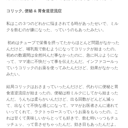
コリック
,
便秘
&
胃食道逆流症
私はこの３つのどれかに悩まされてる時があったせいで、ミル
クを飲むのが嫌になった、っていうのもあったみたい。
初めはチューブで栄養を摂ってたからほとんど問題がなかった
んだけど、哺乳瓶で飲むようになってコリックが始まったの。
初めの数週間は全然叫んだ事なかったのに、急に叫ぶようにな
って、ママ達に不快だって事を伝えたんだ。インファコールっ
ていうコリックのお薬を使ってみたんだけど、効果がなかった
みたい。
結局コリックはおさまっていったんだけど、代わりに便秘と胃
食道逆流症が始まったの。便秘は粉ミルクにしてから始まった
んだ。うんちは柔らかいんだけど、出る回数がどんどん減っ
て、出なくて不快な感じになって。ママがお医者さんに連れて
いってくれて、ラクトゥロースっていうお薬をもらったの。こ
れは甘くて美味しいからとっても好きで、飲む時いっつもチュ
ッチュッ、って音させちゃったんだ。効き目もあったんだよ。