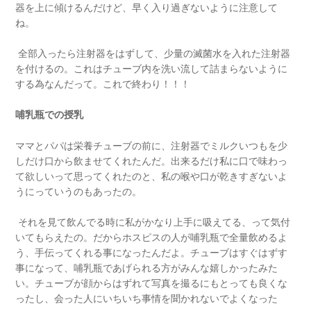
器を上に傾けるんだけど、早く入り過ぎないように注意して
ね。
全部入ったら注射器をはずして、少量の滅菌水を入れた注射器
を付けるの。これはチューブ内を洗い流して詰まらないように
する為なんだって。これで終わり！！！
哺乳瓶での授乳
ママとパパは栄養チューブの前に、注射器でミルクいつもを少
しだけ口から飲ませてくれたんだ。出来るだけ私に口で味わっ
て欲しいって思ってくれたのと、私の喉や口が乾きすぎないよ
うにっていうのもあったの。
それを見て飲んでる時に私がかなり上手に吸えてる、って気付
いてもらえたの。だからホスピスの人が哺乳瓶で全量飲めるよ
う、手伝ってくれる事になったんだよ。チューブはすぐはずす
事になって、哺乳瓶であげられる方がみんな嬉しかったみた
い。チューブが顔からはずれて写真を撮るにもとっても良くな
ったし、会った人にいちいち事情を聞かれないでよくなった