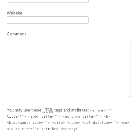
Website
Comment
You may use these
HTML
tags and attributes:
<a href=""
title=""> <abbr title=""> <acronym title=""> <b>
<blockquote cite=""> <cite> <code> <del datetime=""> <em>
<i> <q cite=""> <strike> <strong>